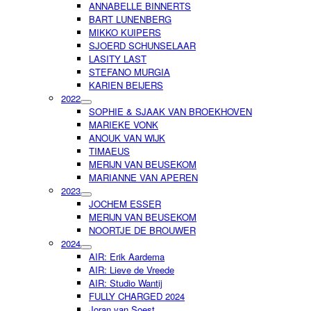
ANNABELLE BINNERTS
BART LUNENBERG
MIKKO KUIPERS
SJOERD SCHUNSELAAR
LASITY LAST
STEFANO MURGIA
KARIEN BEIJERS
2022
SOPHIE & SJAAK VAN BROEKHOVEN
MARIEKE VONK
ANOUK VAN WIJK
TIMAEUS
MERIJN VAN BEUSEKOM
MARIANNE VAN APEREN
2023
JOCHEM ESSER
MERIJN VAN BEUSEKOM
NOORTJE DE BROUWER
2024
AIR: Erik Aardema
AIR: Lieve de Vreede
AIR: Studio Wantij
FULLY CHARGED 2024
Joran van Soest