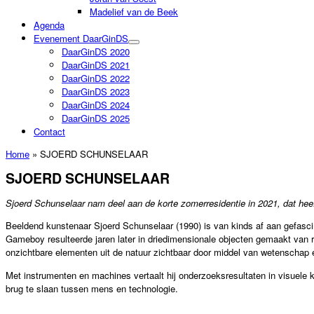
Madelief van de Beek
Agenda
Evenement DaarGinDS
DaarGinDS 2020
DaarGinDS 2021
DaarGinDS 2022
DaarGinDS 2023
DaarGinDS 2024
DaarGinDS 2025
Contact
Home
»
SJOERD SCHUNSELAAR
SJOERD SCHUNSELAAR
Sjoerd Schunselaar nam deel aan de korte zomerresidentie in 2021, dat heeft 
Beeldend kunstenaar Sjoerd Schunselaar (1990) is van kinds af aan gefascin
Gameboy resulteerde jaren later in driedimensionale objecten gemaakt van ru
onzichtbare elementen uit de natuur zichtbaar door middel van wetenschap 
Met instrumenten en machines vertaalt hij onderzoeksresultaten in visuele k
brug te slaan tussen mens en technologie.